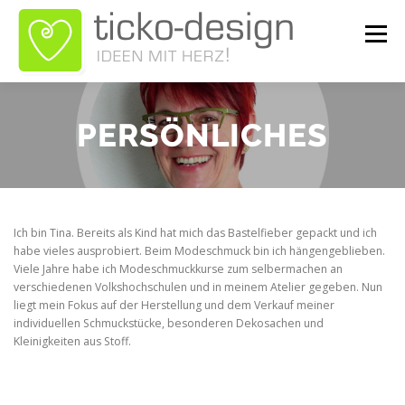
Zum
Inhalt
Menü
springen
ÜBER TICKO-DESIGN
LEISTUNGEN
GALERIE
PERSÖNLICHES
NEWS
KONTAKT
SHOP
Ich bin Tina. Bereits als Kind hat mich das Bastelfieber gepackt und ich
habe vieles ausprobiert. Beim Modeschmuck bin ich hängengeblieben.
Viele Jahre habe ich Modeschmuckkurse zum selbermachen an
verschiedenen Volkshochschulen und in meinem Atelier gegeben. Nun
liegt mein Fokus auf der Herstellung und dem Verkauf meiner
individuellen Schmuckstücke, besonderen Dekosachen und
Kleinigkeiten aus Stoff.