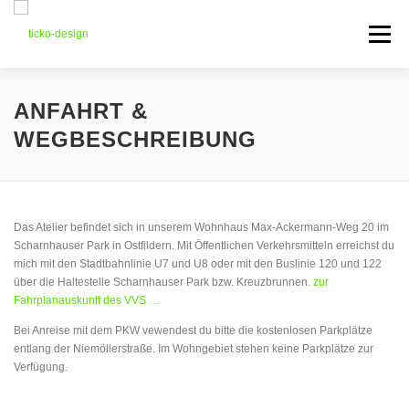
Zum
Inhalt
Menü
springen
ÜBER TICKO-DESIGN
LEISTUNGEN
GALERIE
ANFAHRT &
WEGBESCHREIBUNG
NEWS
KONTAKT
SHOP
Das Atelier befindet sich in unserem Wohnhaus Max-Ackermann-Weg 20 im
Scharnhauser Park in Ostfildern. Mit Öffentlichen Verkehrsmitteln erreichst du
mich mit den Stadtbahnlinie U7 und U8 oder mit den Buslinie 120 und 122
über die Haltestelle Scharnhauser Park bzw. Kreuzbrunnen.
zur
Fahrplanauskunft des VVS …
Bei Anreise mit dem PKW vewendest du bitte die kostenlosen Parkplätze
entlang der Niemöllerstraße. Im Wohngebiet stehen keine Parkplätze zur
Verfügung.