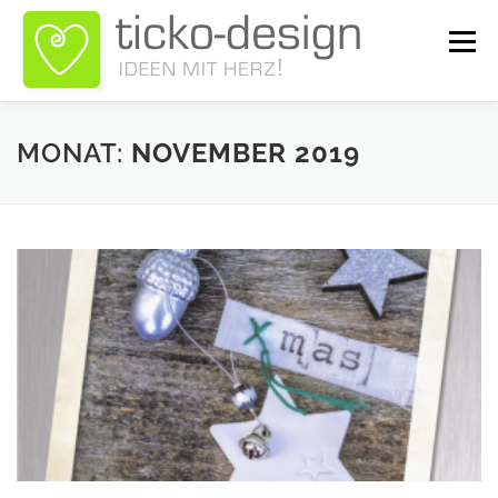
Zum
Inhalt
Menü
springen
ÜBER TICKO-DESIGN
LEISTUNGEN
GALERIE
MONAT:
NOVEMBER 2019
NEWS
KONTAKT
SHOP