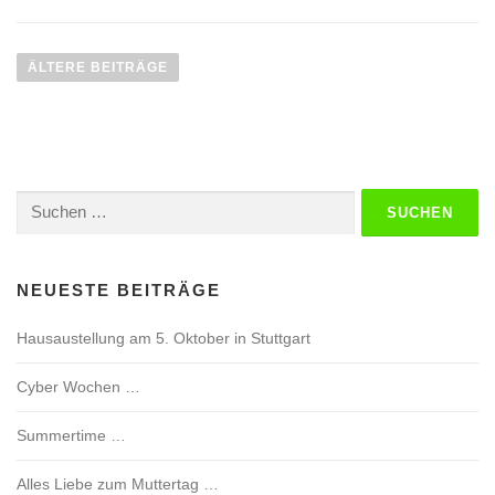
B
e
ÄLTERE BEITRÄGE
i
t
r
a
Suchen
g
nach:
s
n
a
NEUESTE BEITRÄGE
v
Hausaustellung am 5. Oktober in Stuttgart
i
g
Cyber Wochen …
a
t
Summertime …
i
Alles Liebe zum Muttertag …