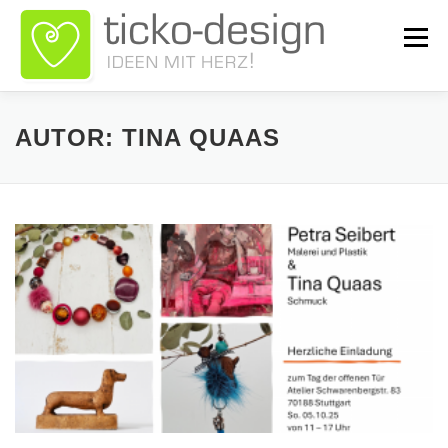
Zum
Inhalt
Menü
springen
ÜBER TICKO-DESIGN
LEISTUNGEN
GALERIE
AUTOR:
TINA QUAAS
NEWS
KONTAKT
SHOP